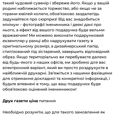
такий чудовий сувенір і збереже його. Якщо у вашій
родині наближається торжество, або якщо не за
горами ювілей колеги, обов’язково заздалегідь
задумайтеся про сюрприз! Від вас знадобиться
мінімум – фотографії іменинника і деякі дані про
нього, а ефект від вашого подарунка буде вельми
вражаючим! Ми можемо виконати подарунковий
екземпляр у рамці або надрукувати газету в
оригінальному розмірі, а дизайнерський папір,
стилізований під зістарений, завершить відповідний
образ. Якщо територіально ви перебуваєте далеко
від будь-якого з наших офісів, ми зробимо для вас
електронний варіант, який ви просто роздрукуєте в
найближчій друкарні. Зв’яжіться з нашими фахівцями
для отримання докладної та конкретної інформації, і
будьте впевнені в тому, що ваш подарунок буде
обов’язково оцінений іменинником!
Друк газети ціна
питання
Необхідно розуміти, що для такого замовлення як