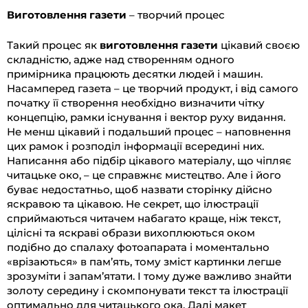
Виготовлення газети
– творчий процес
Такий процес як
виготовлення газети
цікавий своєю
складністю, адже над створенням одного
примірника працюють десятки людей і машин.
Насамперед газета – це творчий продукт, і від самого
початку її створення необхідно визначити чітку
концепцію, рамки існування і вектор руху видання.
Не менш цікавий і подальший процес – наповнення
цих рамок і розподіл інформації всередині них.
Написання або підбір цікавого матеріалу, що чіпляє
читацьке око, – це справжнє мистецтво. Але і його
буває недостатньо, щоб назвати сторінку дійсно
яскравою та цікавою. Не секрет, що ілюстрації
сприймаються читачем набагато краще, ніж текст,
цілісні та яскраві образи вихоплюються оком
подібно до спалаху фотоапарата і моментально
«врізаються» в пам’ять, тому зміст картинки легше
зрозуміти і запам’ятати. І тому дуже важливо знайти
золоту середину і скомпонувати текст та ілюстрації
оптимально для читацького ока. Далі макет