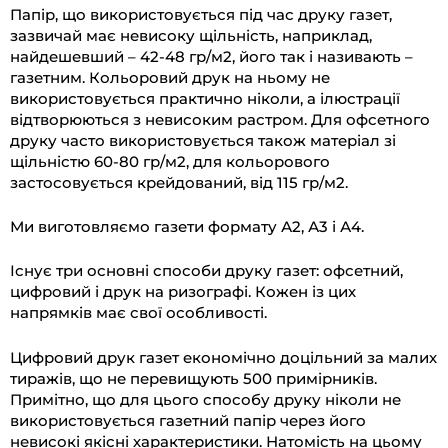
Папір, що використовується під час друку газет,
зазвичай має невисоку щільність, наприклад,
найдешевший – 42-48 гр/м2, його так і називають –
газетним. Кольоровий друк на ньому не
використовується практично ніколи, а ілюстрації
відтворюються з невисоким растром. Для офсетного
друку часто використовується також матеріал зі
щільністю 60-80 гр/м2, для кольорового
застосовується крейдований, від 115 гр/м2.
Ми виготовляємо газети формату А2, А3 і А4.
Існує три основні способи друку газет: офсетний,
цифровий і друк на ризографі. Кожен із цих
напрямків має свої особливості.
Цифровий друк газет економічно доцільний за малих
тиражів, що не перевищують 500 примірників.
Примітно, що для цього способу друку ніколи не
використовується газетний папір через його
невисокі якісні характеристики. Натомість на цьому