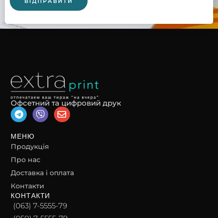
Офсетний та цифровий друк
T
V
E
e
i
n
l
b
v
e
e
e
МЕНЮ
g
r
l
Продукція
r
o
Про нас
a
p
m
e
Доставка і оплата
Контакти
КОНТАКТИ
(063) 7-5555-79