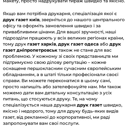
макету, просто надрукувати тираж швидко та якісно.
Якщо вам потрібна друкарня, спеціалізація якої є
друк газет київ
, зверніться до нашого центрального
офісу та оформіть замовлення швидко і за
привабливими цінами. Для вашої зручності, наші
підрозділи працюють у всіх великих регіонах країни,
тому друк
газет харків
,
друк газет одеса
або
друк
газет дніпропетровськ
також не стане для вас
проблемою. У кожному зі своїх представництв ми
підтримуємо свою ділову репутацію – кожне
оснащене першокласним сучасним європейським
обладнанням, а в штаті тільки професіонали своєї
справи. Ви можете переконатися в цьому самі,
просто напишіть або зателефонуйте нам. Ми також
можемо дати вам детальну консультацію з усіх
питань, що стосуються друку. Те, на чому
спеціалізується наша друкарня
друк газет
швидко,
якісно і недорого, тому для друку будь-яких видів
газет, від рекламної до корпоративної, ми раді
запропонувати вам свої послуги.