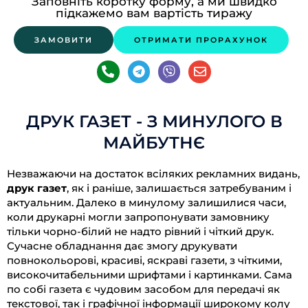
Заповніть коротку форму, а ми швидко
підкажемо вам вартість тиражу
ЗАМОВИТИ
ОТРИМАТИ ПРОРАХУНОК
P
T
V
E
h
e
i
n
o
l
b
v
n
e
e
e
e
g
r
l
ДРУК ГАЗЕТ - З МИНУЛОГО В
-
r
o
МАЙБУТНЄ
a
a
p
l
m
e
t
Незважаючи на достаток всіляких рекламних видань,
друк газет
, як і раніше, залишається затребуваним і
актуальним. Далеко в минулому залишилися часи,
коли друкарні могли запропонувати замовнику
тільки чорно-білий не надто рівний і чіткий друк.
Сучасне обладнання дає змогу друкувати
повнокольорові, красиві, яскраві газети, з чіткими,
високочитабельними шрифтами і картинками. Сама
по собі газета є чудовим засобом для передачі як
текстової, так і графічної інформації широкому колу