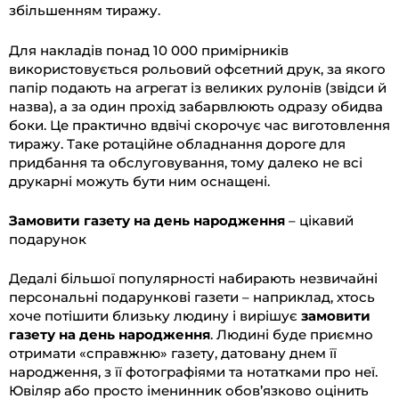
збільшенням тиражу.
Для накладів понад 10 000 примірників
використовується рольовий офсетний друк, за якого
папір подають на агрегат із великих рулонів (звідси й
назва), а за один прохід забарвлюють одразу обидва
боки. Це практично вдвічі скорочує час виготовлення
тиражу. Таке ротаційне обладнання дороге для
придбання та обслуговування, тому далеко не всі
друкарні можуть бути ним оснащені.
Замовити газету на день народження
– цікавий
подарунок
Дедалі більшої популярності набирають незвичайні
персональні подарункові газети – наприклад, хтось
хоче потішити близьку людину і вирішує
замовити
газету на день народження
. Людині буде приємно
отримати «справжню» газету, датовану днем її
народження, з її фотографіями та нотатками про неї.
Ювіляр або просто іменинник обов’язково оцінить