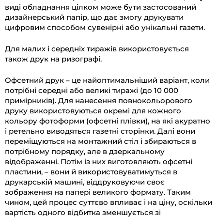
виді обладнання цілком може бути застосований
дизайнерський папір, що дає змогу друкувати
цифровим способом сувенірні або унікальні газети.
Для малих і середніх тиражів використовується
також друк на ризографі.
Офсетний друк – це найоптимальніший варіант, коли
потрібні середні або великі тиражі (до 10 000
примірників). Для нанесення повнокольорового
друку використовуються окремі для кожного
кольору фотоформи (офсетні плівки), на які акуратно
і ретельно виводяться газетні сторінки. Далі вони
переміщуються на монтажний стіл і збираються в
потрібному порядку, але в дзеркальному
відображенні. Потім із них виготовляють офсетні
пластини, – вони й використовуватимуться в
друкарській машині, віддруковуючи своє
зображення на папері великого формату. Таким
чином, цей процес суттєво впливає і на ціну, оскільки
вартість одного відбитка зменшується зі