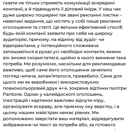
газети не тільки сприяють комунікації всередині
компанії, а й підвищують її діловий імідж. У наш час
дуже широко поширені так звані рекламні листки –
невеликі видання, що містять у собі лише рекламні
оголошення та статті. Це вельми ефективний спосіб
будь-якій компанії заявити про себе на широку
аудиторію, причому, на відміну від аудіо- чи
відеореклами, у потенційного споживача
залишаються в руках усі необхідні контакти, якими
він зможе скористатися, щойно в нього виникне така
потреба. Ми розуміємо, наскільки для рекламодавця
важливо, щоб саме його оголошення зачепило
погляд читача, запам’яталося, привабило. Саме для
цього ми як виробники і використовуємо
повнокольоровий друк 4+4, зокрема відтінки палітри
Pantone. Однак у калейдоскопі оголошень,
ілюстрацій і картинок важливо відчути міру,
організувати яскраву, але приємну оку верстку, і в
цьому нашим майстрам немає рівних. Ми
допоможемо зверстати ваш матеріал, відредагувати
зображення чи текст за потреби або, за готового