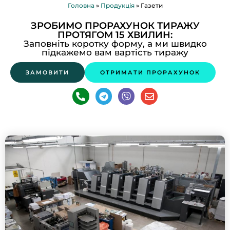
Головна
»
Продукція
»
Газети
ЗРОБИМО ПРОРАХУНОК ТИРАЖУ
ПРОТЯГОМ 15 ХВИЛИН:
Заповніть коротку форму, а ми швидко
підкажемо вам вартість тиражу
ЗАМОВИТИ
ОТРИМАТИ ПРОРАХУНОК
P
T
V
E
h
e
i
n
o
l
b
v
n
e
e
e
e
g
r
l
-
r
o
a
a
p
l
m
e
t