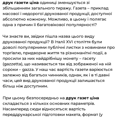
друк газети ціна
одиниці зменшується зі
збільшенням загального тиражу. Газета – приклад
масової і недорогої друкованої продукції, доступної
абсолютно кожному. Можливо, в цьому і полягає
одна з причин її багатовікової популярності?
Чи знаєте ви, звідки пішла назва цього виду
друкованої продукції? В Італії XVI століття були
доволі популярними публічні листки з новинами про
торгівлю, придворне життя та різноманітні події, а
просили за них найдрібнішу монету – гасету
(gazzetta), що називається так від зображеної на ній
сороки – gazza. У наш час вартість газети варіюється
залежно від багатьох чинників, однак, як і в ті давні
часи, цей вид друкованої продукції залишається
більш ніж доступним.
При цьому безпосередньо на
друк газет ціна
складається з кількох основних параметрів.
Насамперед сюди відносяться: вартість
переддрукарської підготовки макета, формат (у