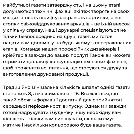
майбутньої газети затверджують, і на цьому етапі
долучаються технічні фахівці, які теж творять на своїх
місцях: чіткість шрифту, яскравість картинки, рівні
стопки свіжовіддрукованих аркушів – це їхній внесок
у спільну справу. Наші друкарні спеціалізуються не
тільки безпосередньо на друці газет, ми готові
надати вам допомогу на будь-якому з перерахованих
етапів. Команда наших професійних дизайнерів і
кріейтерів завжди до ваших послуг! Також ви можете
отримати детальну консультацію технічних фахівців,
щоб прояснити всі питання, що стосуються друку та
виготовлення друкованої продукції.
Традиційно мінімальна кількість шпальт однієї газети
становить 8, а максимальна – 16. Вважається, що
такий обсяг інформації достатній для сприйняття і
середньої періодичності випуску. Однак ми завжди
готові надрукувати і будь-яку іншу необхідну вам
кількість – тільки вам вирішувати, скільки смуг
матиме і наскільки кольоровою буде ваша газета.