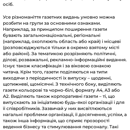
осіб.
Усе різноманіття газетних видань умовно можна
розбити на групи за основними ознаками.
Наприклад, за принципом поширення газети
бувають загальнонаціональні, регіональні
(наприклад, охоплюють область або край) і місцеві
(розповсюджуються тільки в окремо взятому місті
або районі). За тематикою розрізняють політичні,
ділові, розважальні, рекламно-інформаційні видання.
Існує також класифікація і за віковою ознакою
читача. Крім того, газети поділяються на типи
виходячи з періодичності їх випуску – щоденні,
щотижневі, щомісячні. З технічного боку, виділяють
газети кольорові та чорно-білі, формату А4, А3 або
А2. Виділяють також корпоративні газети – ті, що
випускають за ініціативою будь-якої організації і для
її співробітників. Зазвичай у них висвітлюються
нагальні проблеми організації, її досягнення, успіхи, а
також інша інформація, що сприяє прозорості
ведення бізнесу та стимулювання персоналу. Такі