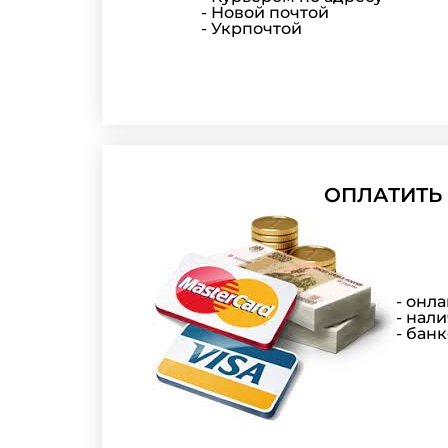
- Новой почтой
- Укрпочтой
ОПЛАТИТЬ
- онл
- нал
- бан