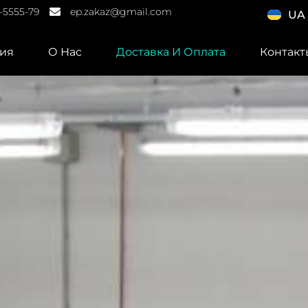
7-5555-79
ep.zakaz@gmail.com
UA
ия
О Нас
Доставка И Оплата
Контакт